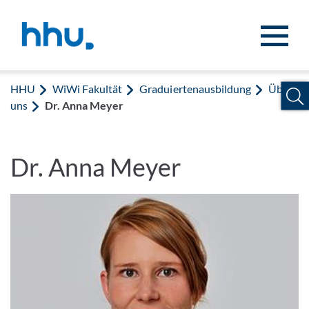
Zum Inhalt springen
Zur Suche springen
HHU
WiWi Fakultät
Graduiertenausbildung
Über
uns
Dr. Anna Meyer
Dr. Anna Meyer